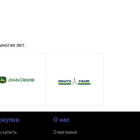
ногих лет.
окупка
О нас
к купить
О магазине