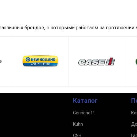
азличных брендов, с которыми работаем на протяжении м
Каталог
П
Geringhoff
Ка
Kuhn
До
CNH
Га