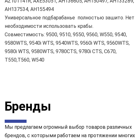
AZ101141R, AXE53051, AH136605, AH150497, AH133289,
AH137534, AH155494
Универсальное подбарабанье полностью зашито. Нет
необходимости использовать крабы.
Совместимость: 9500, 9510, 9550, 9560, W550, 9540,
9580WTS, 9540i WTS, 9540WTS, 9560i WTS, 9560WTS,
9580i WTS, 9580WTS, 9780CTS, 9780i CTS, C670,
Т550,Т560, W540
Бренды
Мы предлагаем огромный выбор товаров различных
брендов, с которыми работаем на протяжении многих