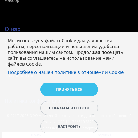
Разбор
О нас
Мы используем файлы Cookie для улучшения
О магазине
работы, персонализации и повышения удобства
пользования нашим сайтом. Продолжая посещать
Контакты
сайт, вы соглашаетесь на использование нами
файлов Cookie.
Вакансии
Подробнее о нашей политике в отношении Cookie.
Производство
ПРИНЯТЬ ВСЕ
Политика конфиденциальности
ОТКАЗАТЬСЯ ОТ ВСЕХ
© 2017-2025 ООО Армада. Запасные части для сельскохозяйственной
техники. ОГРН 1172651023203
НАСТРОИТЬ
Не является публичной офертой.
Войти
Корзина