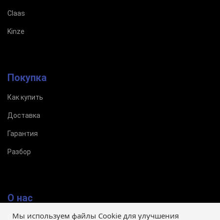
Claas
Kinze
Покупка
Как купить
Доставка
Гарантия
Разбор
О нас
Мы используем файлы Cookie для улучшения
О магазине