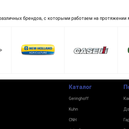
азличных брендов, с которыми работаем на протяжении м
Каталог
П
Geringhoff
Ка
Kuhn
До
CNH
Га