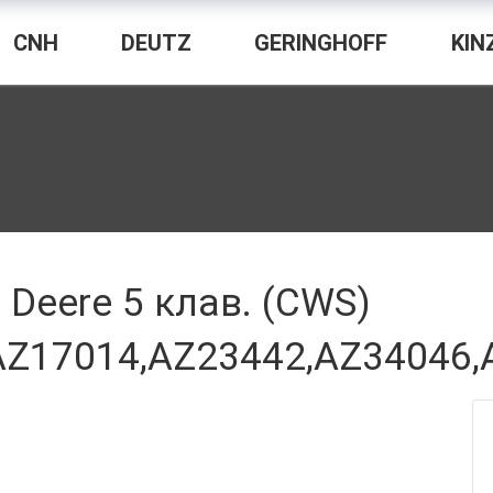
CNH
DEUTZ
GERINGHOFF
KIN
Deere 5 клав. (CWS)
AZ17014,AZ23442,AZ34046,