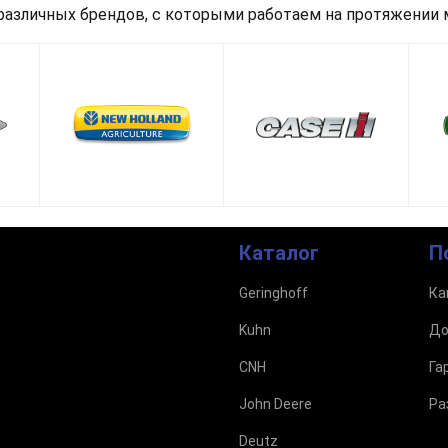
азличных брендов, с которыми работаем на протяжении м
Каталог
П
Geringhoff
Ка
Kuhn
До
CNH
Га
John Deere
Ра
Deutz