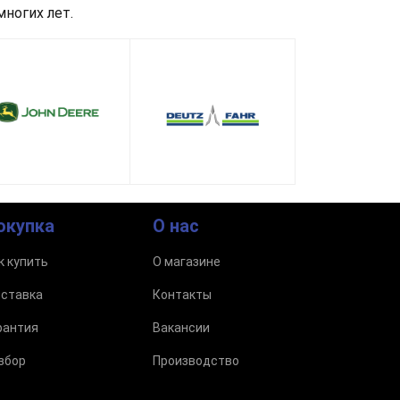
ногих лет.
окупка
О нас
к купить
О магазине
ставка
Контакты
рантия
Вакансии
збор
Производство