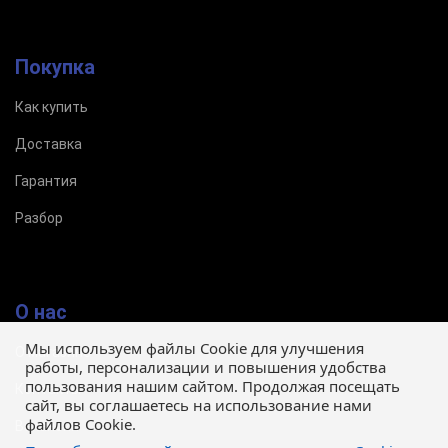
Покупка
Как купить
Доставка
Гарантия
Разбор
О нас
Мы используем файлы Cookie для улучшения
О магазине
работы, персонализации и повышения удобства
пользования нашим сайтом. Продолжая посещать
Контакты
сайт, вы соглашаетесь на использование нами
файлов Cookie.
Вакансии